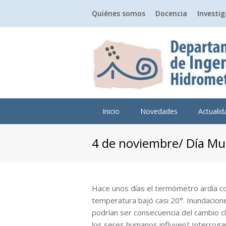
Quiénes somos
Docencia
Investi
Inicio
Novedades
Actuali
4 de noviembre/ Día Mu
Hace unos días el termómetro ardía con
temperatura bajó casi 20°. Inundacion
podrían ser consecuencia del cambio cl
los seres humanos influyen? Interrogan