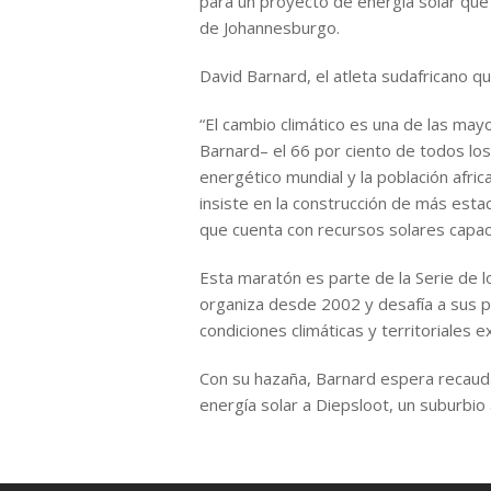
para un proyecto de energía solar qu
de Johannesburgo.
David Barnard, el atleta sudafricano q
“El cambio climático es una de las m
Barnard– el 66 por ciento de todos lo
energético mundial y la población afri
insiste en la construcción de más esta
que cuenta con recursos solares capac
Esta maratón es parte de la Serie de l
organiza desde 2002 y desafía a sus pa
condiciones climáticas y territoriales 
Con su hazaña, Barnard espera recauda
energía solar a Diepsloot, un suburbio