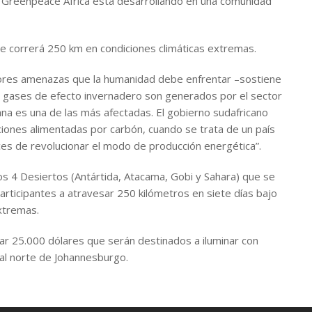
e Greenpeace África está desarrollando en una comunidad
ue correrá 250 km en condiciones climáticas extremas.
ayores amenazas que la humanidad debe enfrentar –sostiene
s gases de efecto invernadero son generados por el sector
cana es una de las más afectadas. El gobierno sudafricano
ciones alimentadas por carbón, cuando se trata de un país
es de revolucionar el modo de producción energética”.
os 4 Desiertos (Antártida, Atacama, Gobi y Sahara) que se
rticipantes a atravesar 250 kilómetros en siete días bajo
extremas.
r 25.000 dólares que serán destinados a iluminar con
 al norte de Johannesburgo.