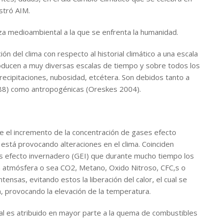
stró AIM.
za medioambiental a la que se enfrenta la humanidad.
ión del clima con respecto al historial climático a una escala
roducen a muy diversas escalas de tiempo y sobre todos los
recipitaciones, nubosidad, etcétera. Son debidos tanto a
88) como antropogénicas (Oreskes 2004).
ue el incremento de la concentración de gases efecto
está provocando alteraciones en el clima. Coinciden
s efecto invernadero (GEI) que durante mucho tiempo los
la atmósfera o sea CO2, Metano, Oxido Nitroso, CFC,s o
ensas, evitando estos la liberación del calor, el cual se
ta, provocando la elevación de la temperatura.
bal es atribuido en mayor parte a la quema de combustibles