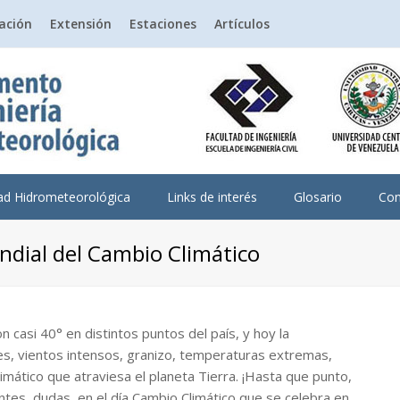
gación
Extensión
Estaciones
Artículos
dad Hidrometeorológica
Links de interés
Glosario
Con
ndial del Cambio Climático
 casi 40° en distintos puntos del país, y hoy la
es, vientos intensos, granizo, temperaturas extremas,
imático que atraviesa el planeta Tierra. ¡Hasta que punto,
tes, dudas, en el día Cambio Climático que se celebra en