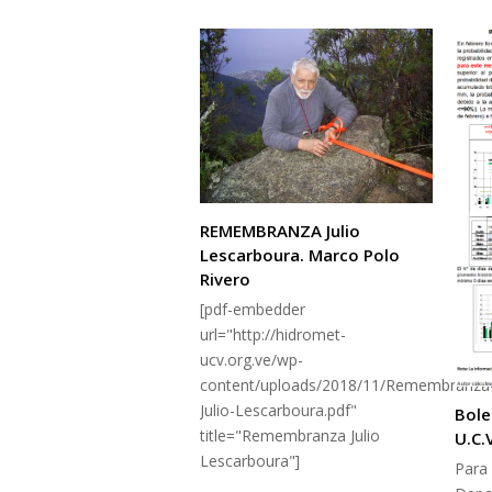
REMEMBRANZA Julio
Lescarboura. Marco Polo
Rivero
[pdf-embedder
url="http://hidromet-
ucv.org.ve/wp-
content/uploads/2018/11/Remembranza
Julio-Lescarboura.pdf"
Bole
title="Remembranza Julio
U.C.
Lescarboura"]
Para 