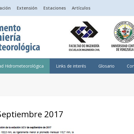
gación
Extensión
Estaciones
Artículos
dad Hidrometeorológica
Links de interés
Glosario
Con
 Septiembre 2017