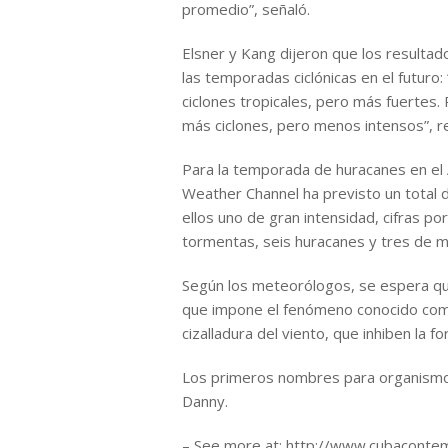
promedio”, señaló.
Elsner y Kang dijeron que los resultad
las temporadas ciclónicas en el futur
ciclones tropicales, pero más fuertes.
más ciclones, pero menos intensos”, re
Para la temporada de huracanes en el A
Weather Channel ha previsto un total
ellos uno de gran intensidad, cifras p
tormentas, seis huracanes y tres de m
Según los meteorólogos, se espera qu
que impone el fenómeno conocido como
cizalladura del viento, que inhiben la 
Los primeros nombres para organismos 
Danny.
– See more at: http://www.cubaconte