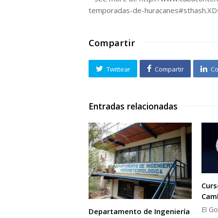
temporadas-de-huracanes#sthash.X
Compartir
Twittear
Compartir
Co
Entradas relacionadas
Curs
Camb
El Go
Departamento de Ingeniería