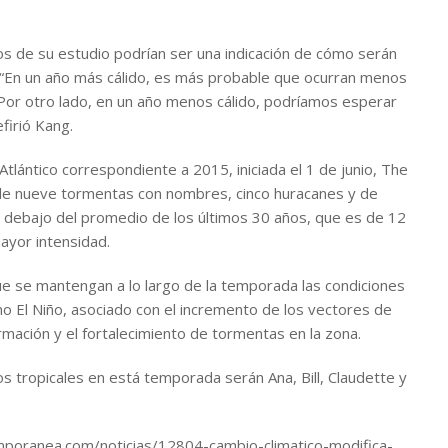
os de su estudio podrían ser una indicación de cómo serán
o: “En un año más cálido, es más probable que ocurran menos
 Por otro lado, en un año menos cálido, podríamos esperar
firió Kang.
tlántico correspondiente a 2015, iniciada el 1 de junio, The
 de nueve tormentas con nombres, cinco huracanes y de
or debajo del promedio de los últimos 30 años, que es de 12
ayor intensidad.
e se mantengan a lo largo de la temporada las condiciones
 El Niño, asociado con el incremento de los vectores de
formación y el fortalecimiento de tormentas en la zona.
tropicales en está temporada serán Ana, Bill, Claudette y
mporanea.com/noticias/12804-cambio-climatico-modifica-