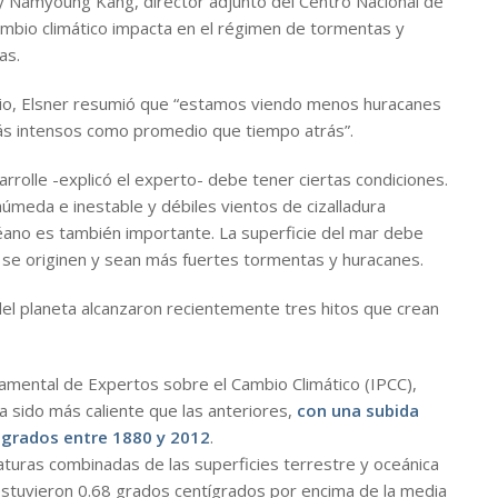
, y Namyoung Kang, director adjunto del Centro Nacional de
ambio climático impacta en el régimen de tormentas y
as.
udio, Elsner resumió que “estamos viendo menos huracanes
ás intensos como promedio que tiempo atrás”.
rrolle -explicó el experto- debe tener ciertas condiciones.
húmeda e inestable y débiles vientos de cizalladura
céano es también importante. La superficie del mar debe
e se originen y sean más fuertes tormentas y huracanes.
el planeta alcanzaron recientemente tres hitos que crean
amental de Expertos sobre el Cambio Climático (IPCC),
a sido más caliente que las anteriores,
con una subida
 grados entre 1880 y 2012
.
uras combinadas de las superficies terrestre y oceánica
stuvieron 0.68 grados centígrados por encima de la media