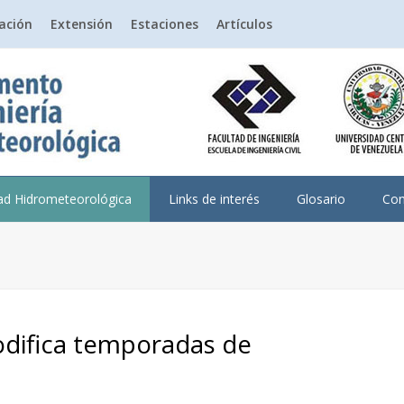
gación
Extensión
Estaciones
Artículos
dad Hidrometeorológica
Links de interés
Glosario
Con
difica temporadas de