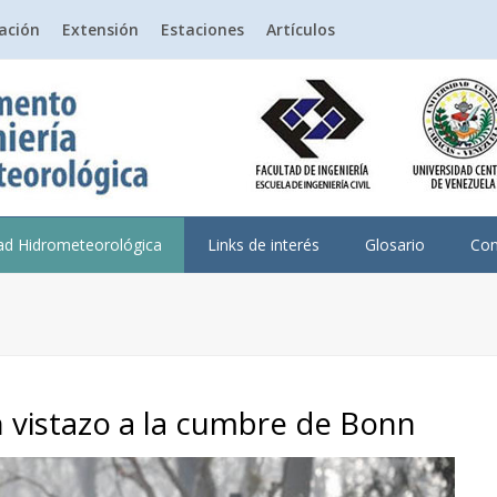
gación
Extensión
Estaciones
Artículos
dad Hidrometeorológica
Links de interés
Glosario
Con
n vistazo a la cumbre de Bonn