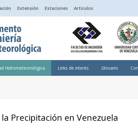
gación
Extensión
Estaciones
Artículos
dad Hidrometeorológica
Links de interés
Glosario
Con
a Precipitación en Venezuela