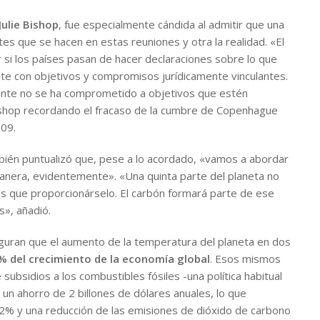
Julie Bishop
, fue especialmente cándida al admitir que una
s que se hacen en estas reuniones y otra la realidad. «El
 si los países pasan de hacer declaraciones sobre lo que
e con objetivos y compromisos jurídicamente vinculantes.
gente no se ha comprometido a objetivos que estén
shop recordando el fracaso de la cumbre de Copenhague
09.
bién puntualizó que, pese a lo acordado, «vamos a abordar
anera, evidentemente». «Una quinta parte del planeta no
os que proporcionárselo. El carbón formará parte de ese
», añadió.
eguran que el aumento de la temperatura del planeta en dos
2% del crecimiento de la economía global
. Esos mismos
subsidios a los combustibles fósiles -una política habitual
a un ahorro de 2 billones de dólares anuales, lo que
l 2% y una reducción de las emisiones de dióxido de carbono