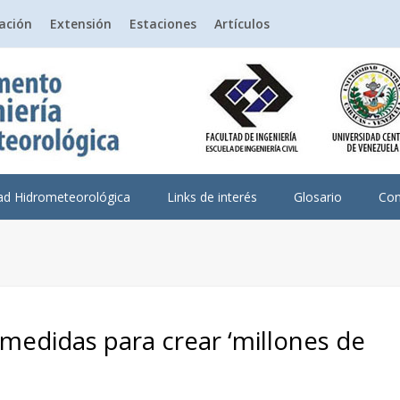
gación
Extensión
Estaciones
Artículos
dad Hidrometeorológica
Links de interés
Glosario
Con
medidas para crear ‘millones de