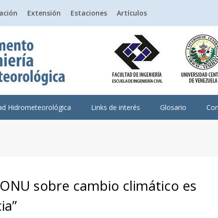
gación
Extensión
Estaciones
Artículos
dad Hidrometeorológica
Links de interés
Glosario
Con
a ONU sobre cambio climático es
ia”