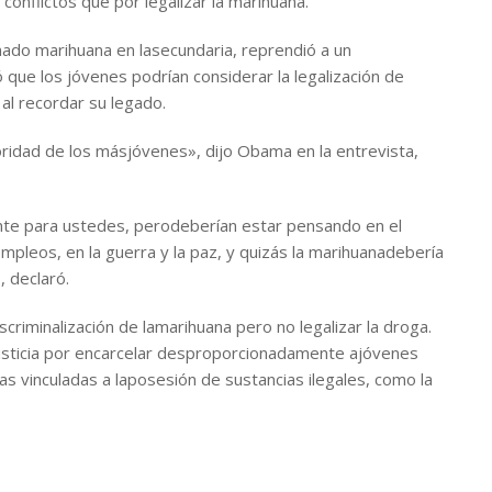
 conflictos que por legalizar la marihuana.
mado marihuana en lasecundaria, reprendió a un
que los jóvenes podrían considerar la legalización de
al recordar su legado.
ioridad de los másjóvenes», dijo Obama en la entrevista,
nte para ustedes, perodeberían estar pensando en el
empleos, en la guerra y la paz, y quizás la marihuanadebería
, declaró.
criminalización de lamarihuana pero no legalizar la droga.
usticia por encarcelar desproporcionadamente ajóvenes
s vinculadas a laposesión de sustancias ilegales, como la