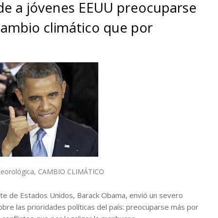
de a jóvenes EEUU preocuparse
ambio climático que por
teorológica
,
CAMBIO CLIMÁTICO
e de Estados Unidos, Barack Obama, envió un severo
bre las prioridades políticas del país: preocuparse más por