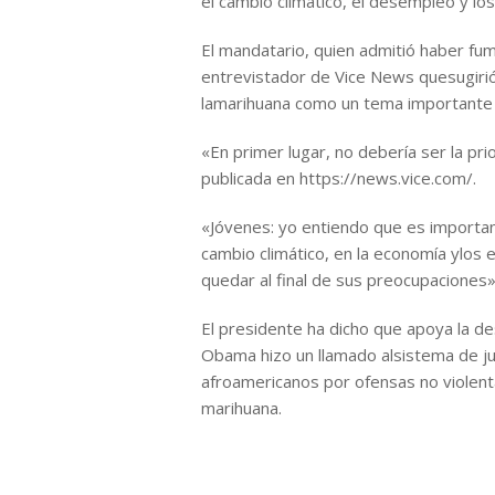
el cambio climático, el desempleo y los
El mandatario, quien admitió haber fu
entrevistador de Vice News quesugirió 
lamarihuana como un tema importante 
«En primer lugar, no debería ser la pr
publicada en https://news.vice.com/.
«Jóvenes: yo entiendo que es importa
cambio climático, en la economía ylos 
quedar al final de sus preocupaciones»
El presidente ha dicho que apoya la des
Obama hizo un llamado alsistema de j
afroamericanos por ofensas no violenta
marihuana.