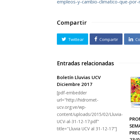
empleos-y-cambio-climatico-que-por
Compartir
Twittear
Compartir
Co
Entradas relacionadas
Boletín Lluvias UCV
Diciembre 2017
[pdf-embedder
url="http://hidromet-
ucv.org.ve/wp-
content/uploads/2015/02/Lluvia-
PRO
UCV-al-31-12-17.pdf"
SEM
title="Lluvia UCV al 31-12-17"]
PREC
23/0