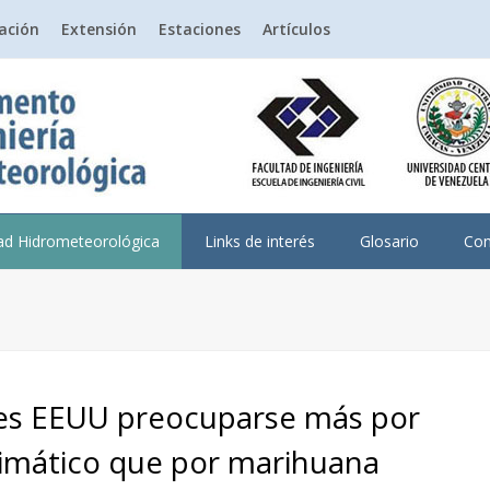
gación
Extensión
Estaciones
Artículos
dad Hidrometeorológica
Links de interés
Glosario
Con
es EEUU preocuparse más por
imático que por marihuana