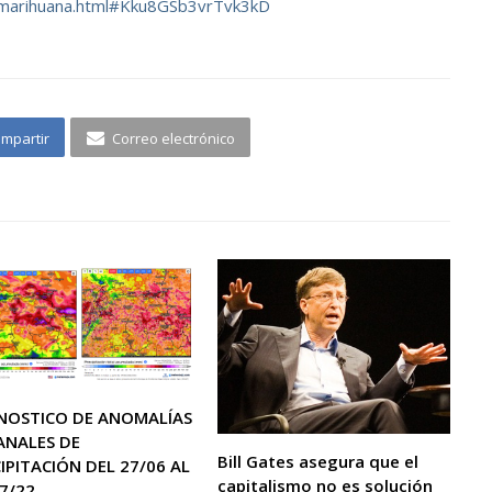
-marihuana.html#Kku8GSb3vrTvk3kD
mpartir
Correo electrónico
NOSTICO DE ANOMALÍAS
ANALES DE
Bill Gates asegura que el
IPITACIÓN DEL 27/06 AL
capitalismo no es solución
7/22