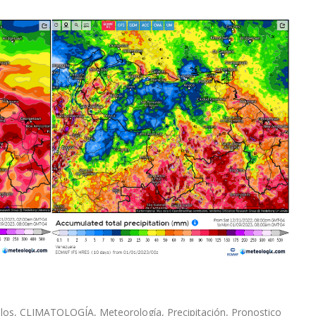
ulos
,
CLIMATOLOGÍA
,
Meteorología
,
Precipitación
,
Pronostico