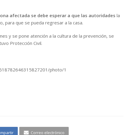
zona afectada se debe esperar a que las autoridades
la
ro, para que se pueda regresar a la casa.
ones y se pone atención a la cultura de la prevención, se
tuvo Protección Civil.
s/618782646315827201/photo/1
mpartir
Correo electrónico