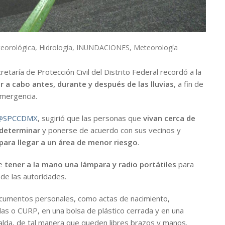
teorológica
,
Hidrología
,
INUNDACIONES
,
Meteorología
taría de Protección Civil del Distrito Federal recordó a la
r a cabo antes, durante y después de las lluvias
, a fin de
emergencia.
@SPCCDMX
, sugirió que las personas que
vivan cerca de
determinar
y ponerse de acuerdo con sus vecinos y
 para llegar a un área de menor riesgo
.
be
tener a la mano una lámpara y radio portátiles
para
 de las autoridades.
umentos personales, como actas de nacimiento,
llas o CURP, en una bolsa de plástico cerrada y en una
alda, de tal manera que queden libres brazos y manos.