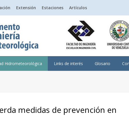
gación
Extensión
Estaciones
Artículos
dad Hidrometeorológica
Links de interés
Glosario
Con
cuerda medidas de prevención en