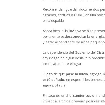
Recomiendan guardar documentos pers
agrarios, cartillas o CURP, en una bol
en la espalda.
Ahora bien, si la lluvia ya se hizo pres
pertinente es
desconectar la energía
;
y estar al pendiente de niños pequeño
La dependencia del Gobierno del Distr
hay riesgo de algún deslave o rodami
inmediatamente el lugar.
Luego de que
pase la lluvia
, agregó, 
esté dañado
, en especial los techos, 
agua potable
.
En caso de
encharcamientos o inund
vivienda
, a fin de prevenir posibles i