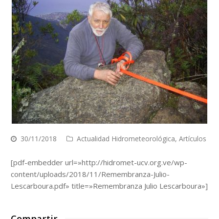
30/11/2018
Actualidad Hidrometeorológica
,
Artículos
[pdf-embedder url=»http://hidromet-ucv.org.ve/wp-
content/uploads/2018/11/Remembranza-Julio-
Lescarboura.pdf» title=»Remembranza Julio Lescarboura»]
Compartir