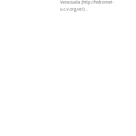
Venezuela (http://hidromet-
u.c.v.org.ve/)…