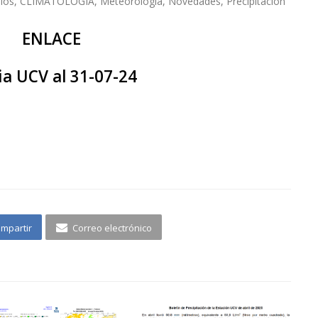
ulos
,
CLIMATOLOGÍA
,
Meteorología
,
Novedades
,
Precipitación
ENLACE
ia UCV al 31-07-24
mpartir
Correo electrónico