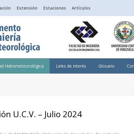
gación
Extensión
Estaciones
Artículos
dad Hidrometeorológica
Links de interés
Glosario
Con
ión U.C.V. – Julio 2024