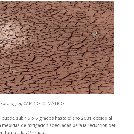
teorológica
,
CAMBIO CLIMÁTICO
 puede subir 5 ó 6 grados hasta el año 2081 debido al
n medidas de mitigación adecuadas para la reducción del
en torno a los 2 grados.