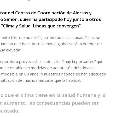
ctor del Centro de Coordinación de Alertas y
o Simón, quien ha participado hoy junto a otros
 “Clima y Salud: Líneas que convergen”.
mento térmico no será igual en todas las zonas: “unas se
incluso que baje, pero la media global será alrededor de
muy elevada”.
emperatura provocará olas de calor “muy importantes” que
i no se establecen medidas de adaptación debido a un
, imposible en 80 años, o nuestros hábitos se han adecuado
 situación de mucho más calor que la habitual.
o que el clima tiene en la salud humana y, si
en aumento, las consecuencias pueden ser
puntado.