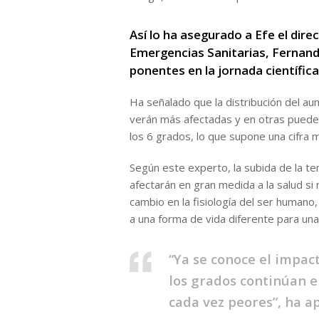
Así lo ha asegurado a Efe el dire
Emergencias Sanitarias, Fernand
ponentes en la jornada científica
Ha señalado que la distribución del au
verán más afectadas y en otras puede 
los 6 grados, lo que supone una cifra 
Según este experto, la subida de la t
afectarán en gran medida a la salud s
cambio en la fisiología del ser humano
a una forma de vida diferente para una
“Ya se conoce el impact
los grados continúan 
cada vez peores”, ha a