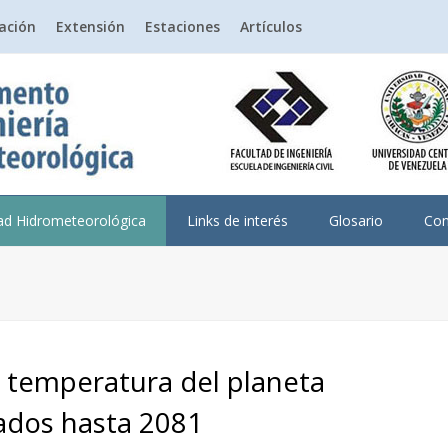
gación
Extensión
Estaciones
Artículos
dad Hidrometeorológica
Links de interés
Glosario
Con
a temperatura del planeta
rados hasta 2081