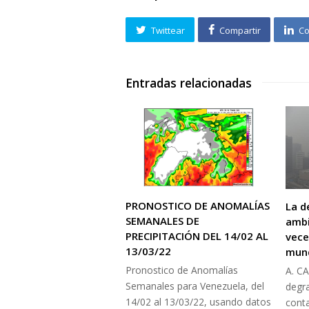
Twittear
Compartir
Co
Entradas relacionadas
PRONOSTICO DE ANOMALÍAS
La d
SEMANALES DE
ambi
PRECIPITACIÓN DEL 14/02 AL
vece
13/03/22
mund
Pronostico de Anomalías
A. C
Semanales para Venezuela, del
degra
14/02 al 13/03/22, usando datos
cont