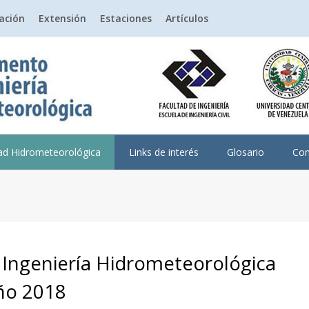
gación
Extensión
Estaciones
Artículos
dad Hidrometeorológica
Links de interés
Glosario
Con
Ingeniería Hidrometeorológica
ño 2018