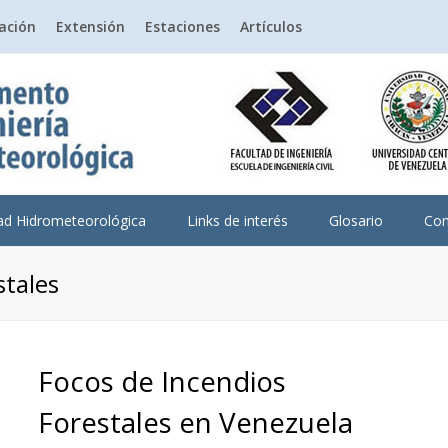
gación
Extensión
Estaciones
Artículos
dad Hidrometeorológica
Links de interés
Glosario
Con
stales
Focos de Incendios
Forestales en Venezuela